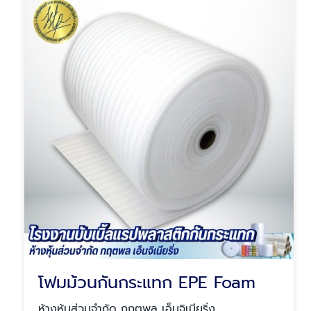
โฟมม้วนกันกระแทก EPE Foam
ห้างหุ้นส่วนจำกัด กฤตพล เอ็นจิเนียริ่ง