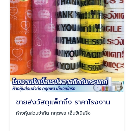
ขายส่งวัสดุแพ็กกิ้ง ราคาโรงงาน
ห้างหุ้นส่วนจำกัด กฤตพล เอ็นจิเนียริ่ง