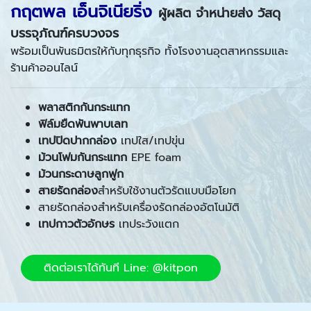
กฤตพล เอ็นจิเนียริ่ง
ผู้ผลิต จำหน่ายส่ง วัสดุ
บรรจุภัณฑ์ครบวงจร
พร้อมเป็นพันธมิตรให้กับทุกธุรกิจ ทั้งโรงงานอุตสาหกรรมและ
ร้านค้าออนไลน์
พลาสติกกันกระแทก
ฟิล์มยืดพันพาบเลท
เทปปิดปากกล่อง
เทปใส/เทปขุ่น
ม้วนโฟมกันกระแทก
EPE foam
ม้วนกระดาษลูกฟูก
สายรัดกล่อง
สำหรับใช้งานตัวรัดแบบมือโยก
สายรัดกล่องสำหรับเครื่องรัดกล่องอัตโนมัติ
เทปกาวตัวอักษร
เทประวังแตก
ติดต่อเราได้ทันที Line: @kitpon