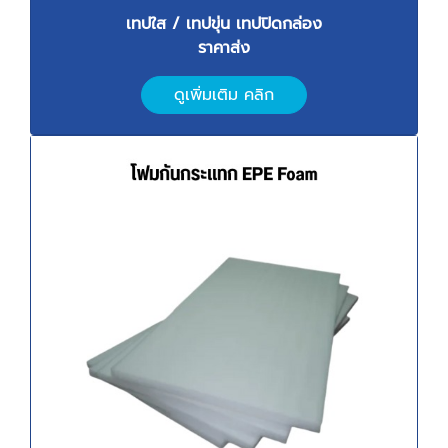
เทปใส / เทปขุ่น เทปปิดกล่อง
ราคาส่ง
ดูเพิ่มเติม คลิก