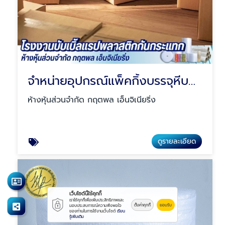
จำหน่ายอุปกรณ์แพ็คกิ้งบรรจุหีบห่อสินค้า
ห้างหุ้นส่วนจำกัด กฤตพล เอ็นจิเนียริ่ง
ดูรายละเอียด
เว็บไซต์นี้ใช้คุกกี้
เราใช้คุกกี้เพื่อเพิ่มประสิทธิภาพและ
ตั้งค่าคุกกี้
ยอมรับ
มอบประสบการณ์ความพึงพอใจ
ของท่านในการใช้งานเว็บไซต์
เรียน
รู้เพิ่มเติม