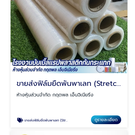
ขายส่งฟิล์มยืดพันพาเลท (Stretch Film) ราคาโรงงาน
ห้างหุ้นส่วนจำกัด กฤตพล เอ็นจิเนียริ่ง
ดูรายละเอียด
ขายส่งฟิล์มยืดพันพาเลท (Stretch Film) ราคาโรงงาน