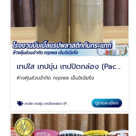
เทปใส เทปขุ่น เทปปิดกล่อง (Packing Tape)
ห้างหุ้นส่วนจำกัด กฤตพล เอ็นจิเนียริ่ง
ดูรายละเอียด
เทปใส เทปขุ่น เทปปิดกล่อง (Packing Tape)