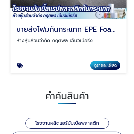
ขายส่งโฟมกันกระแทก EPE Foam ราคาส่ง
ห้างหุ้นส่วนจำกัด กฤตพล เอ็นจิเนียริ่ง
ดูรายละเอียด
คำค้นสินค้า
โรงงานผลิตแอร์บับเบิ้ลพลาสติก