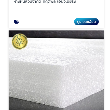
ห้างหุ้นส่วนจำกัด กฤตพล เอ็นจิเนียริ่ง
ดูรายละเอียด