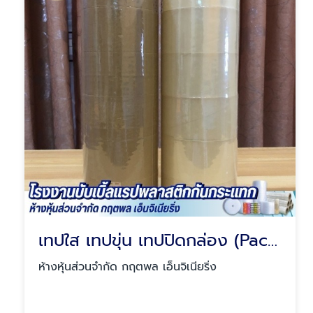
เทปใส เทปขุ่น เทปปิดกล่อง (Packing Tape)
ห้างหุ้นส่วนจำกัด กฤตพล เอ็นจิเนียริ่ง