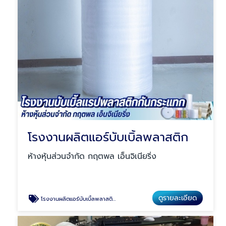
โรงงานผลิตแอร์บับเบิ้ลพลาสติก
ห้างหุ้นส่วนจำกัด กฤตพล เอ็นจิเนียริ่ง
ดูรายละเอียด
โรงงานผลิตแอร์บับเบิ้ลพลาสติก