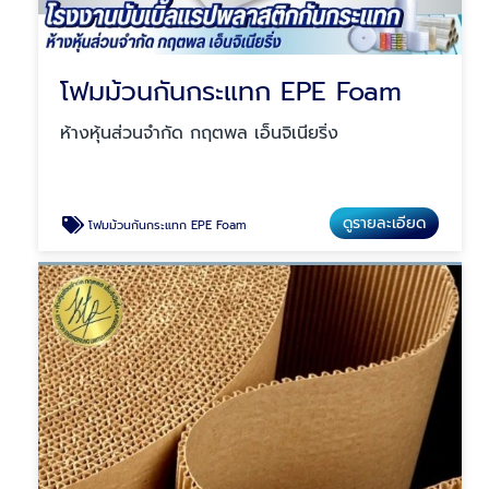
โฟมม้วนกันกระแทก EPE Foam
ห้างหุ้นส่วนจำกัด กฤตพล เอ็นจิเนียริ่ง
ดูรายละเอียด
โฟมม้วนกันกระแทก EPE Foam