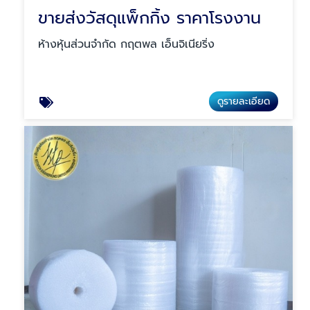
ขายส่งวัสดุแพ็กกิ้ง ราคาโรงงาน
ห้างหุ้นส่วนจำกัด กฤตพล เอ็นจิเนียริ่ง
ดูรายละเอียด