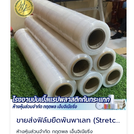
ขายส่งฟิล์มยืดพันพาเลท (Stretch Film) ราคาโรงงาน
ห้างหุ้นส่วนจำกัด กฤตพล เอ็นจิเนียริ่ง