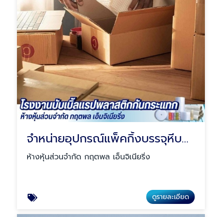
จำหน่ายอุปกรณ์แพ็คกิ้งบรรจุหีบห่อสินค้า
ห้างหุ้นส่วนจำกัด กฤตพล เอ็นจิเนียริ่ง
ดูรายละเอียด