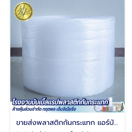
ขายส่งพลาสติกกันกระแทก แอร์บับเบิ้ล (Air Bubble)